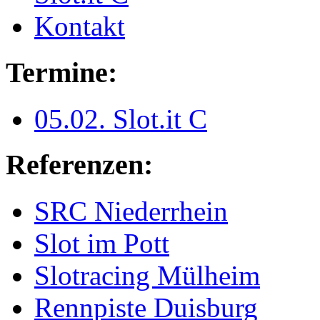
Kontakt
Termine:
05.02. Slot.it C
Referenzen:
SRC Niederrhein
Slot im Pott
Slotracing Mülheim
Rennpiste Duisburg