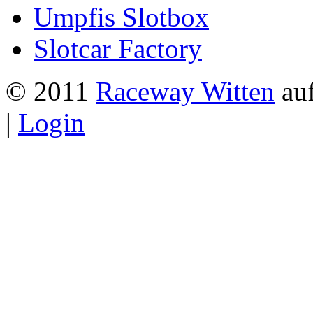
Umpfis Slotbox
Slotcar Factory
© 2011
Raceway Witten
au
|
Login